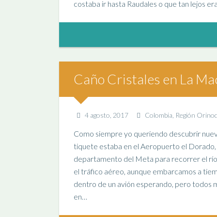
costaba ir hasta Raudales o que tan lejos 
Caño Cristales en La M
4 agosto, 2017
Colombia
,
Región Orino
Como siempre yo queriendo descubrir nuevos
tiquete estaba en el Aeropuerto el Dorado,
departamento del Meta para recorrer el río 
el tráfico aéreo, aunque embarcamos a tiemp
dentro de un avión esperando, pero todos mu
en…