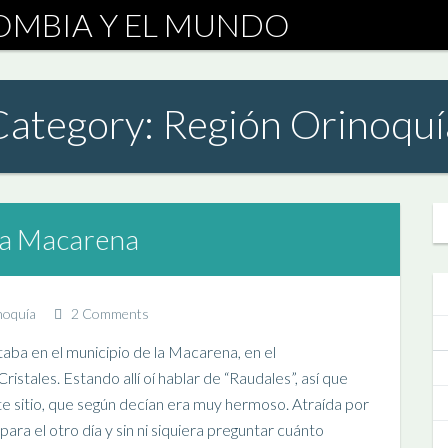
Category: Región Orinoquí
 la Macarena
noquía
2 Comments
taba en el municipio de la Macarena, en el
tales. Estando allí oí hablar de “Raudales”, así que
e sitio, que según decían era muy hermoso. Atraída por
ara el otro día y sin ni siquiera preguntar cuánto