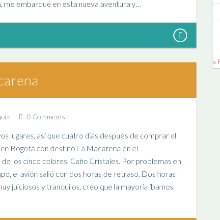
era, me embarqué en esta nueva aventura y…
« 
acarena
quía
0 Comments
 lugares, así que cuatro días después de comprar el
 en Bogotá con destino La Macarena en el
de los cinco colores, Caño Cristales. Por problemas en
o, el avión salió con dos horas de retraso. Dos horas
y juiciosos y tranquilos, creo que la mayoría íbamos