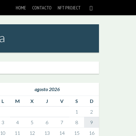
HOME
CONTACTO
NFT PROJECT
a
agosto 2026
L
M
X
J
V
S
D
1
2
3
4
5
6
7
8
9
10
11
12
13
14
15
16