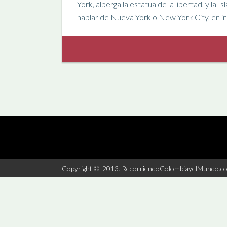
York, alberga la estatua de la libertad, y la I
hablar de Nueva York o New York City, en 
Copyright © 2013. RecorriendoColombiayelMundo.c