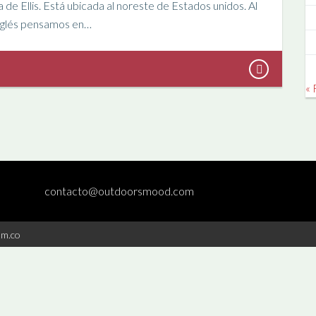
sla de Ellis. Está ubicada al noreste de Estados unidos. Al
inglés pensamos en…
« 
contacto@outdoorsmood.com
om.co