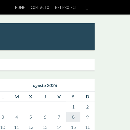
HOME
CONTACTO
NFT PROJECT
agosto 2026
L
M
X
J
V
S
D
1
2
3
4
5
6
7
8
9
10
11
12
13
14
15
16