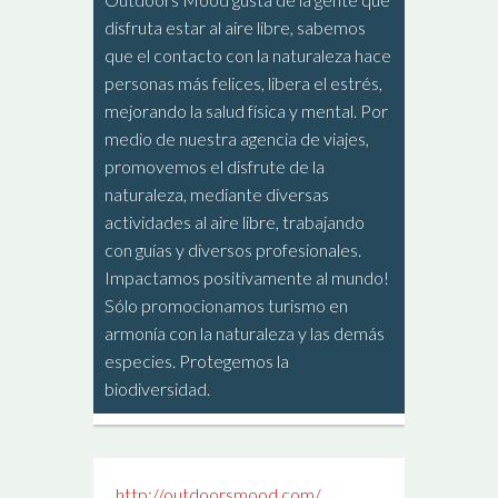
disfruta estar al aire libre, sabemos
que el contacto con la naturaleza hace
personas más felices, libera el estrés,
mejorando la salud física y mental. Por
medio de nuestra agencia de viajes,
promovemos el disfrute de la
naturaleza, mediante diversas
actividades al aire libre, trabajando
con guías y diversos profesionales.
Impactamos positivamente al mundo!
Sólo promocionamos turismo en
armonía con la naturaleza y las demás
especies. Protegemos la
biodiversidad.
http://outdoorsmood.com/