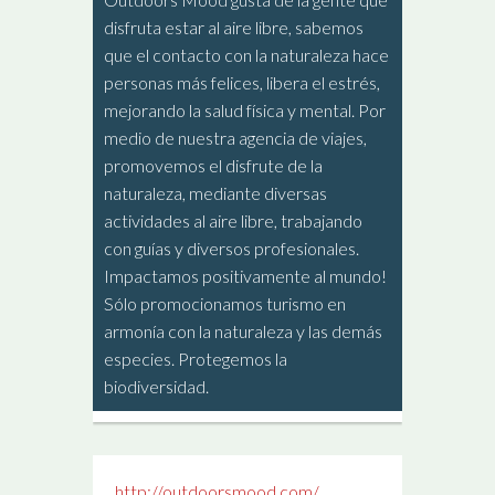
disfruta estar al aire libre, sabemos
que el contacto con la naturaleza hace
personas más felices, libera el estrés,
mejorando la salud física y mental. Por
medio de nuestra agencia de viajes,
promovemos el disfrute de la
naturaleza, mediante diversas
actividades al aire libre, trabajando
con guías y diversos profesionales.
Impactamos positivamente al mundo!
Sólo promocionamos turismo en
armonía con la naturaleza y las demás
especies. Protegemos la
biodiversidad.
http://outdoorsmood.com/