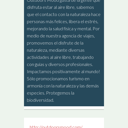
disfruta estar al aire libre, sabemos
que el contacto con la naturaleza hace
personas más felices, libera el estrés,
mejorando la salud física y mental. Por
medio de nuestra agencia de viajes,
promovemos el disfrute de la
naturaleza, mediante diversas
actividades al aire libre, trabajando
con guías y diversos profesionales.
Impactamos positivamente al mundo!
Sólo promocionamos turismo en
armonía con la naturaleza y las demás
especies. Protegemos la
biodiversidad.
http://outdoorsmood.com/