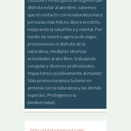
disfruta estar al aire libre, sabemos
que el contacto con la naturaleza hace
personas más felices, libera el estrés,
mejorando la salud física y mental. Por
medio de nuestra agencia de viajes,
promovemos el disfrute de la
naturaleza, mediante diversas
actividades al aire libre, trabajando
con guías y diversos profesionales.
Impactamos positivamente al mundo!
Sólo promocionamos turismo en
armonía con la naturaleza y las demás
especies. Protegemos la
biodiversidad.
http://outdoorsmood.com/