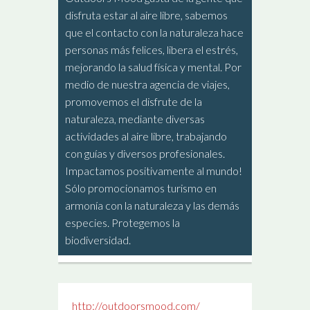
disfruta estar al aire libre, sabemos
que el contacto con la naturaleza hace
personas más felices, libera el estrés,
mejorando la salud física y mental. Por
medio de nuestra agencia de viajes,
promovemos el disfrute de la
naturaleza, mediante diversas
actividades al aire libre, trabajando
con guías y diversos profesionales.
Impactamos positivamente al mundo!
Sólo promocionamos turismo en
armonía con la naturaleza y las demás
especies. Protegemos la
biodiversidad.
http://outdoorsmood.com/