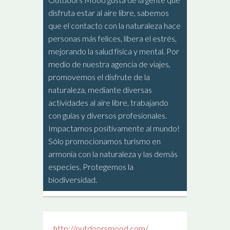
disfruta estar al aire libre, sabemos
que el contacto con la naturaleza hace
personas más felices, libera el estrés,
mejorando la salud física y mental. Por
medio de nuestra agencia de viajes,
promovemos el disfrute de la
naturaleza, mediante diversas
actividades al aire libre, trabajando
con guías y diversos profesionales.
Impactamos positivamente al mundo!
Sólo promocionamos turismo en
armonía con la naturaleza y las demás
especies. Protegemos la
biodiversidad.
http://outdoorsmood.com/