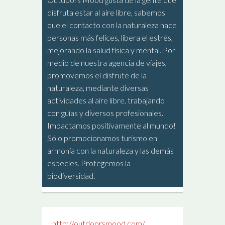
disfruta estar al aire libre, sabemos
que el contacto con la naturaleza hace
personas más felices, libera el estrés,
mejorando la salud física y mental. Por
medio de nuestra agencia de viajes,
promovemos el disfrute de la
naturaleza, mediante diversas
actividades al aire libre, trabajando
con guías y diversos profesionales.
Impactamos positivamente al mundo!
Sólo promocionamos turismo en
armonía con la naturaleza y las demás
especies. Protegemos la
biodiversidad.
http://outdoorsmood.com/